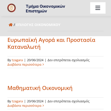
Μετάβαση
Τμήμα Οικονομικών
στο
Toggl
Επιστημών
περιεχόμενο
Navig
Επισκόπηση
/
ΕΠΙΛΟΓΉΣ ΟΙΚΟΝΟΜΙΚΟΎ
Ευρωπαϊκή Αγορά και Προστασία
Πρόγραμμα
Καταναλωτή
Καριέρα & Προοπτικές
στο
By
tzagara
|
20/06/2024
|
Δεν επιτρέπεται σχολιασμός
Ευρωπαϊκή
Διαβάστε περισσότερα
Αγορά
Υποψήφιοι
και
Προστασία
Καταναλωτή
Μαθηματική Οικονομική
Διδάσκοντες
στο
By
tzagara
|
20/06/2024
|
Δεν επιτρέπεται σχολιασμός
Απόφοιτοι
Μαθηματική
Διαβάστε περισσότερα
Οικονομική