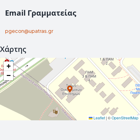
Email Γραμματείας
pgecon@upatras.gr
Χάρτης
+
−
Leaflet
|
©
OpenStreetMap