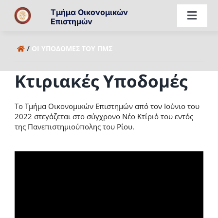
Μετάβαση
Τμήμα Οικονομικών
στο
Toggl
Επιστημών
περιεχόμενο
Navig
Επισκόπηση
/
ΟΙ ΥΠΟΔΟΜΈΣ ΤΟΥ ΠΜΣ
Κτιριακές Υποδομές
Πρόγραμμα
Το Τμήμα Οικονομικών Επιστημών από τον Ιούνιο του
Καριέρα & Προοπτικές
2022 στεγάζεται στο σύγχρονο Νέο Κτίριό του εντός
της Πανεπιστημιούπολης του Ρίου.
Υποψήφιοι
Διδάσκοντες
Απόφοιτοι