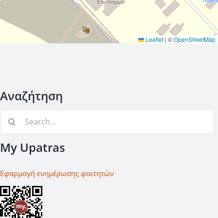
Leaflet
|
©
OpenStreetMap
Αναζήτηση
Αναζήτηση
για:
My Upatras
Εφαρμογή ενημέρωσης φοιτητών