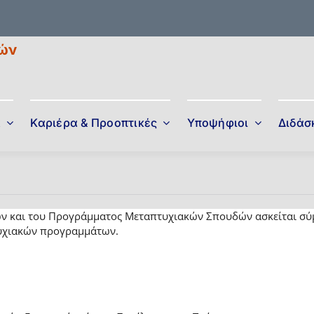
μών
α
Καριέρα & Προοπτικές
Υποψήφιοι
Διδάσ
ν και του Προγράμματος Μεταπτυχιακών Σπουδών ασκείται σύμ
υχιακών προγραμμάτων.